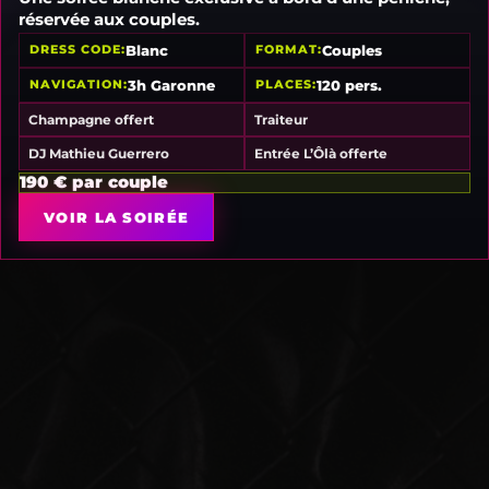
Une soirée blanche exclusive à bord d’une péniche,
Première fois
réservée aux couples.
Habitué(e)
Blanc
Couples
DRESS CODE
FORMAT
Envoi
3h Garonne
120 pers.
NAVIGATION
PLACES
=
4 + 2
Champagne offert
Traiteur
DJ Mathieu Guerrero
Entrée L’Ôlà offerte
190 € par couple
VOIR LA SOIRÉE