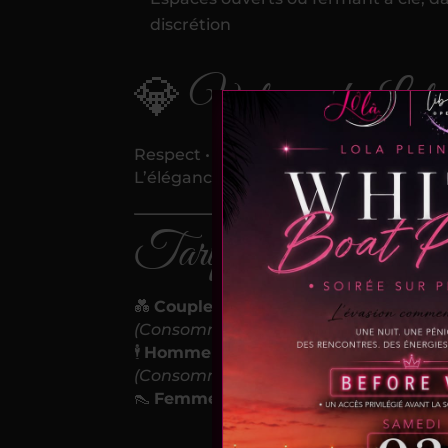
discrétion
💎 Valeurs du Lola
Respect • Consentement • Discrétion • 
L’élégance passe aussi par le compor
Tarifs
💑
Couple : 60 €
– 1 consommation off
(Consommations hors cocktails, cha
🕴
Homme seul (sur sélection) : 70 €
– 
(Consommations hors cocktails, cha
👠
Femme seule : entrée offerte