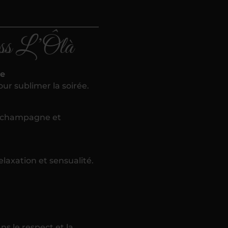
ss L’Ôlà
le
ur sublimer la soirée.
s, champagne et
elaxation et sensualité.
s le respect et la