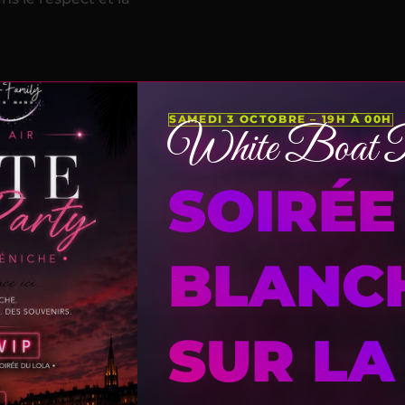
SAMEDI 3 OCTOBRE – 19H À 00H
White Boat P
Bienveillance
tement.
SOIRÉE
BLANC
erte par personne
mpagne et premium)
1 consommation offerte
SUR LA
mpagne et premium)