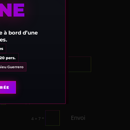
NE
e à bord d’une
es.
es
120 pers.
Alternative:
ieu Guerrero
s vous déja venu(e)?
IRÉE
Première fois
Habitué(e)
Envoi
=
4 + 7