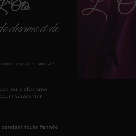
 L’Ôlà
e charme et de
ionnelle placée sous le
.
ace, où le charisme
 pour représenter
a pendant toute l’année