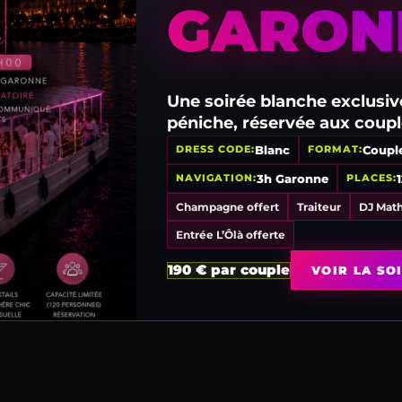
GARON
Une soirée blanche exclusiv
Oserez-vous ?
péniche, réservée aux coupl
Blanc
Coupl
DRESS CODE
FORMAT
3h Garonne
NAVIGATION
PLACES
Champagne offert
Traiteur
DJ Math
Entrée L’Ôlà offerte
Ete
190 € par couple
VOIR LA SO