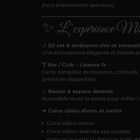
(hors événements spéciaux)
✨ L’expérience Mi
🎶
DJ set & ambiance chic et sensuel
Une atmosphère élégante et festive po
🍸
Bar / Club – Licence IV
Carte complète de boissons, cocktail
premium disponibles.
💧
Bassin & espace détente
Accessible toute la soirée pour mêler r
💋
Coins câlins divers et variés
Coins câlins mixtes
Coins câlins réservés aux couples
Espaces ouverts ou fermant à clé, dan