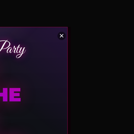
arty
HE