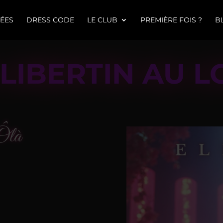
ÉES
DRESS CODE
LE CLUB
PREMIÈRE FOIS ?
B
LIBERTIN AU L
Ôlà