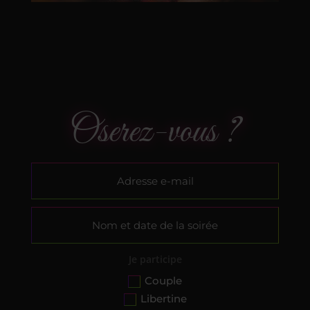
Oserez-vous ?
Altern
Je participe
Couple
Libertine