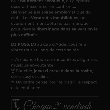
nuit
hautement sensuelle
, où élégance,
désir et frissons se rencontrent…
Bienvenue à la soirée emblématique du
club :
Les Vendredis Inoubliables
, un
événement mensuel à ne pas manquer
pour vivre le
libertinage dans sa version la
plus raffinée
.
DJ ROSS
, DJ au Cap d’Agde, vous fera
vibrer tout au long de cette soirée …
✨ Ambiance feutrée, rencontres élégantes,
musique envoûtante
🍸 Bar chic,
jacuzzi creusé dans la roche
,
coins cosy et câlins
🌹 Un cadre pensé pour le plaisir, le respect
et la confiance
🗓️ Chaque 2ᵉ vendredi