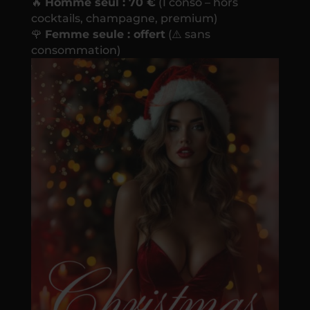
🔥
Homme seul : 70 €
(1 conso – hors
cocktails, champagne, premium)
🌹
Femme seule : offert
(⚠️ sans
consommation)