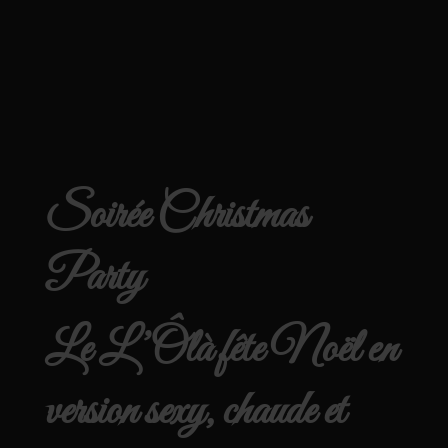
Soirée Christmas
Party
Le L’Ôlà fête Noël en
version sexy, chaude et