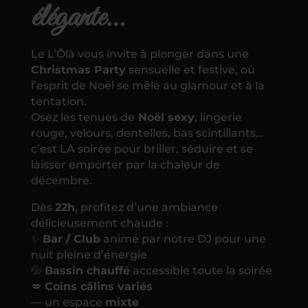
élégante…
Le L’Ôlà vous invite à plonger dans une
Christmas Party
sensuelle et festive, où
l’esprit de Noël se mêle au glamour et à la
tentation.
Osez les tenues de
Noël sexy
, lingerie
rouge, velours, dentelles, bas scintillants…
c’est LA soirée pour briller, séduire et se
laisser emporter par la chaleur de
décembre.
Dès
22h
, profitez d’une ambiance
délicieusement chaude :
✨
Bar / Club
animé par notre DJ pour une
nuit pleine d’énergie
💦
Bassin chauffé
accessible toute la soirée
💋
Coins câlins variés
— un espace
mixte